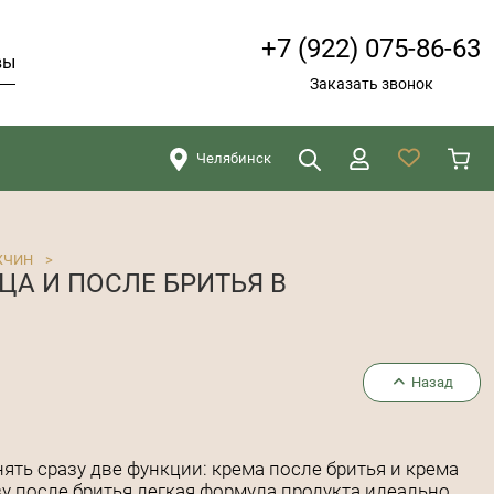
+7 (922) 075-86-63
вы
Заказать звонок
Челябинск
Искать
Закрыть
ЖЧИН
>
А И ПОСЛЕ БРИТЬЯ В
Назад
ять сразу две функции: крема после бритья и крема
зу после бритья легкая формула продукта идеально