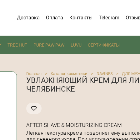
Доставка
Оплата
Контакты
Telegram
Отзы
Y
TREE HUT
PURE PAW PAW
LUVU
СЕРТИФИКАТЫ
Главная
>
Каталог косметики
>
DAVINES
>
ДЛЯ МУ
УВЛАЖНЯЮЩИЙ КРЕМ ДЛЯ ЛИЦ
ЧЕЛЯБИНСКЕ
AFTER SHAVE & MOISTURIZING CREAM
Легкая текстура крема позволяет ему выполн
для дневного ухода. При использовании сра