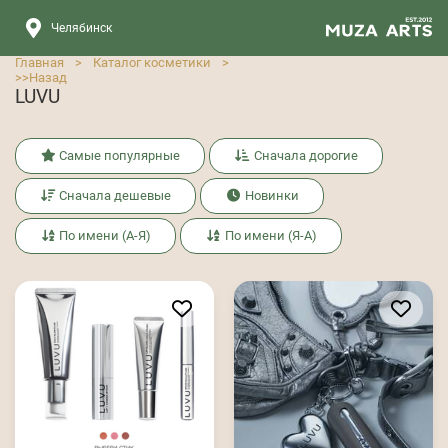
Челябинск
Главная
>
Каталог косметики
>
>>
Назад
LUVU
Самые популярные
Сначала дорогие
Сначала дешевые
Новинки
По имени (А-Я)
По имени (Я-А)