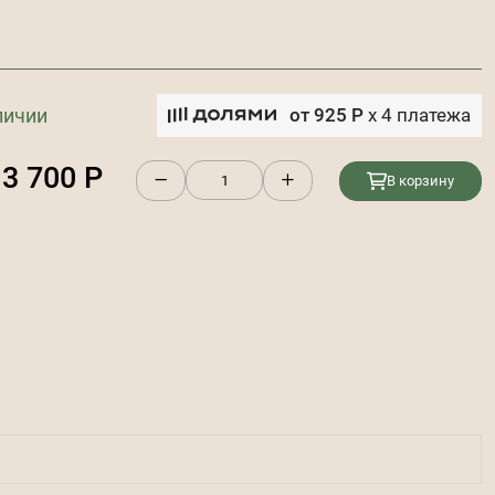
личии
от
925
Р
x
4
платежа
3 700
Р
В корзину