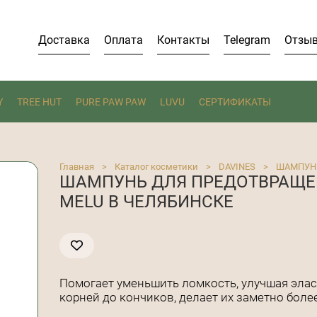
Доставка
Оплата
Контакты
Telegram
Отзы
Y
TREE HUT
PURE PAW PAW
LUVU
СЕРТИФИКАТЫ
Главная
>
Каталог косметики
>
DAVINES
>
ШАМПУН
ШАМПУНЬ ДЛЯ ПРЕДОТВРАЩЕ
MELU В ЧЕЛЯБИНСКЕ
Помогает уменьшить ломкость, улучшая элас
корней до кончиков, делает их заметно боле