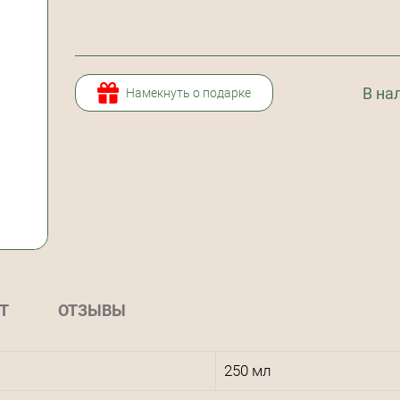
В на
Намекнуть о подарке
Т
ОТЗЫВЫ
250 мл