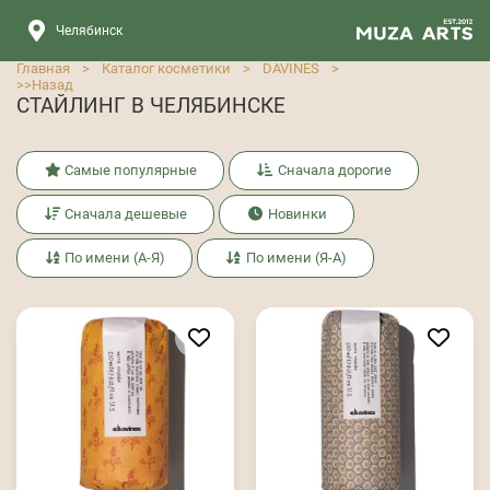
Челябинск
Главная
>
Каталог косметики
>
DAVINES
>
>>
Назад
СТАЙЛИНГ В ЧЕЛЯБИНСКЕ
Самые популярные
Сначала дорогие
Сначала дешевые
Новинки
По имени (А-Я)
По имени (Я-А)