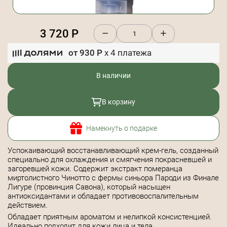
3 720
Р
от
930
Р
x
4
платежа
В наличии
В корзину
Намекнуть о подарке
Успокаивающий восстанавливающий крем-гель, созданный
специально для охлаждения и смягчения покрасневшей и
загоревшей кожи. Содержит экстракт померанца
миртолистного Чинотто с фермы синьора Пароди из Финале
Лигуре (провинция Савона), который насыщен
антиоксидантами и обладает противовоспалительным
действием.
Обладает приятным ароматом и нелипкой консистенцией.
Идеально подходит для кожи лица и тела.