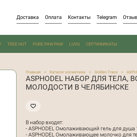
Доставка
Оплата
Контакты
Telegram
Отзы
Y
TREE HUT
PURE PAW PAW
LUVU
СЕРТИФИКАТЫ
Главная
>
Каталог косметики
>
Golden Trace
>
ASPH
ASPHODEL НАБОР ДЛЯ ТЕЛА,
МОЛОДОСТИ В ЧЕЛЯБИНСКЕ
В набор входят:
- ASPHODEL Омолаживающий гель для душа 
- ASPHODEL Омолаживающее молочко для те