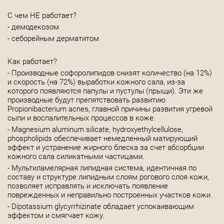
С чем НЕ работает?
- демодекозом
- себорейным дерматитом
Как работает?
- Производные софоролипидов снизят количество (на 12%)
и скорость (на 72%) выработки кожного сала, из-за
которого появляются папулы и пустулы (прыщи). Эти же
производные будут препятствовать развитию
Propionibacterium acnes, главной причины развития угревой
сыпи и воспалительных процессов в коже.
- Magnesium aluminum silicate, hydroxyethylcellulose,
phospholipids обеспечивает немедленный матирующий
эффект и устранение жирного блеска за счет абсорбции
кожного сала силикатными частицами.
- Мультиламелярная липидная система, идентичная по
составу и структуре липидным слоям рогового слоя кожи,
позволяет исправлять и исключать появление
поврежденных и неправильно построенных участков кожи.
- Dipotassium glycyrrhizinate обладает успокаивающим
эффектом и смягчает кожу.