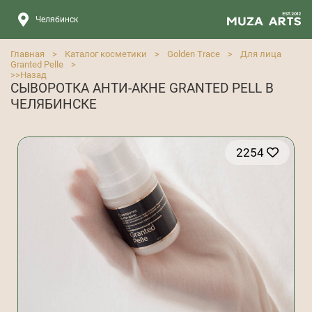
Челябинск
Главная
>
Каталог косметики
>
Golden Trace
>
Для лица
Granted Pelle
>
>>
Назад
СЫВОРОТКА АНТИ-АКНЕ GRANTED PELL В
ЧЕЛЯБИНСКЕ
2254