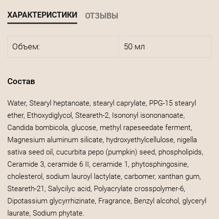
ХАРАКТЕРИСТИКИ
ОТЗЫВЫ
Объем:
50 мл
Состав
Water, Stearyl heptanoate, stearyl caprylate, PPG-15 stearyl
ether, Ethoxydiglycol, Steareth-2, Isononyl isononanoate,
Candida bombicola, glucose, methyl rapeseedate ferment,
Magnesium aluminum silicate, hydroxyethylcellulose, nigella
sativa seed oil, cucurbita pepo (pumpkin) seed, phospholipids,
Ceramide 3, ceramide 6 II, ceramide 1, phytosphingosine,
cholesterol, sodium lauroyl lactylate, carbomer, xanthan gum,
Steareth-21, Salycilyc acid, Polyacrylate crosspolymer-6,
Dipotassium glycyrrhizinate, Fragrance, Benzyl alcohol, glyceryl
laurate, Sodium phytate.