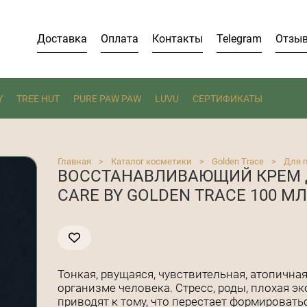
Доставка
Оплата
Контакты
Telegram
Отзы
Y
TREE HUT
PURE PAW PAW
LUVU
СЕРТИФИКАТЫ
Главная
>
Каталог косметики
>
Golden Trace
>
Для 
ВОССТАНАВЛИВАЮЩИЙ КРЕМ 
CARE BY GOLDEN TRACE 100 М
Тонкая, рвущаяся, чувствительная, атопичная
организме человека. Стресс, роды, плохая э
приводят к тому, что перестает формироват