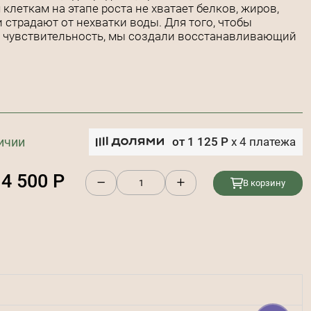
леткам на этапе роста не хватает белков, жиров,
 страдают от нехватки воды. Для того, чтобы
 и чувствительность, мы создали восстанавливающий
ичии
от
1 125
Р
x
4
платежа
4 500
Р
В корзину