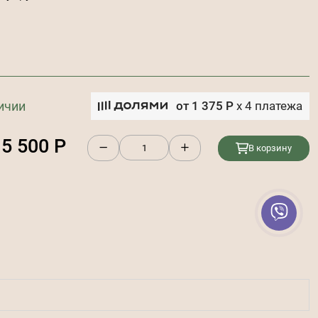
ичии
от
1 375
Р
x
4
платежа
5 500
Р
В корзину