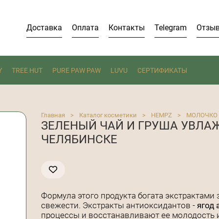
Доставка
Оплата
Контакты
Telegram
Отзы
Y
TREE HUT
PURE PAW PAW
LUVU
СЕРТИФИКАТЫ
Главная
>
Каталог косметики
>
HEMPZ
>
МОЛОЧКО 
ЗЕЛЕНЫЙ ЧАЙ И ГРУША УВЛ
ЧЕЛЯБИНСКЕ
Формула этого продукта богата экстрактами 
свежести. Экстракты антиоксидантов -
ягод 
процессы и восстанавливают ее молодость и 