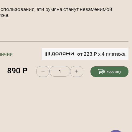
использования, эти румяна станут незаменимой
яжа.
личии
от
223
Р
x
4
платежа
890
Р
В корзину