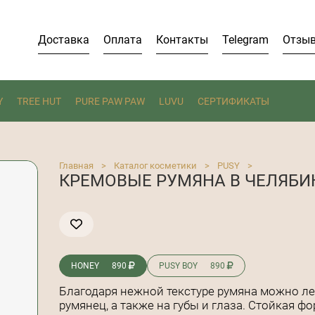
Доставка
Оплата
Контакты
Telegram
Отзы
Y
TREE HUT
PURE PAW PAW
LUVU
СЕРТИФИКАТЫ
Главная
>
Каталог косметики
>
PUSY
>
КРЕМОВЫЕ РУМЯНА В ЧЕЛЯБИ
HONEY
890
PUSY BOY
890
Благодаря нежной текстуре румяна можно ле
румянец, а также на губы и глаза. Стойкая 