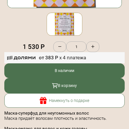
1 530
Р
от
383
Р
x
4
платежа
В наличии
В корзину
Намекнуть о подарке
Маска-суперфуд для неугомонных волос
Маска придаёт волосам плотность и эластичность.
Маска-релакс для волос и кожи головы