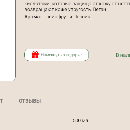
кислотами, которые защищают кожу от нега
возвращают коже упругость. Веган.
Аромат:
Грейпфрут и Персик
В нал
Намекнуть о подарке
Т
ОТЗЫВЫ
500 мл