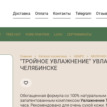
Доставка
Оплата
Контакты
Telegram
Отзы
Y
TREE HUT
PURE PAW PAW
LUVU
СЕРТИФИКАТЫ
Главная
>
Каталог косметики
>
HEMPZ
>
МОЛОЧКО 
"ТРОЙНОЕ УВЛАЖНЕНИЕ" УВ
ЧЕЛЯБИНСКЕ
Обогащенная формула со 100% натуральным
запатентованным комплексом
Увлажнение 
часа. Рекомендовано для очень сухой кожи