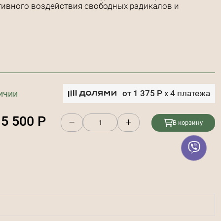
тивного воздействия свободных радикалов и
ичии
от
1 375
Р
x
4
платежа
5 500
Р
В корзину